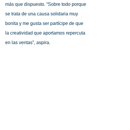
más que dispuesto. “Sobre todo porque 
se trata de una causa solidaria muy 
bonita y me gusta ser partícipe de que 
la creatividad que aportamos repercuta 
en las ventas”, aspira.
Una propuesta conjunta de RTVE y 
la Fundación Crecer Jugando
La 
campaña publicitaria
 con carácter 
solidario —todo un clásico cada 
Navidad en las pantallas— es una idea 
conjunta entre 
RTVE 
y la 
Fundación 
Crecer Jugando
. “Nace con el 
objetivo de enviar 
juguetes 
a países 
con escasos recursos y a 
organizaciones no gubernamentales 