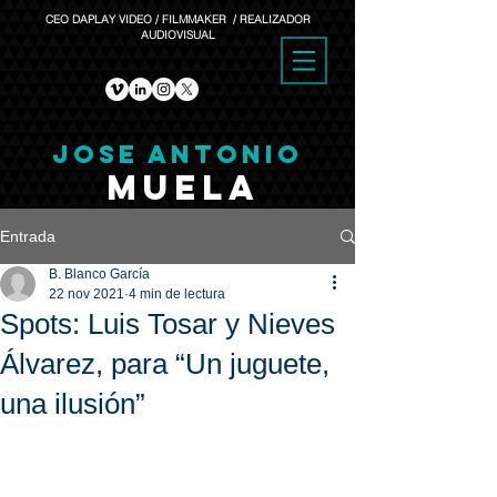
CEO DAPLAY VIDEO / FILMMAKER / REALIZADOR
AUDIOVISUAL
JOSE ANTONIO
MUELA
Entrada
B. Blanco García
22 nov 2021
4 min de lectura
Spots: Luis Tosar y Nieves
Álvarez, para “Un juguete,
una ilusión”